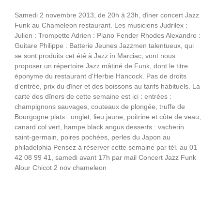
Samedi 2 novembre 2013, de 20h à 23h, dîner concert Jazz
Funk au Chameleon restaurant. Les musiciens Judrilex :
Julien : Trompette Adrien : Piano Fender Rhodes Alexandre :
Guitare Philippe : Batterie Jeunes Jazzmen talentueux, qui
se sont produits cet été à Jazz in Marciac, vont nous
proposer un répertoire Jazz mâtiné de Funk, dont le titre
éponyme du restaurant d'Herbie Hancock. Pas de droits
d'entrée, prix du dîner et des boissons au tarifs habituels. La
carte des dîners de cette semaine est ici : entrées :
champignons sauvages, couteaux de plongée, truffe de
Bourgogne plats : onglet, lieu jaune, poitrine et côte de veau,
canard col vert, hampe black angus desserts : vacherin
saint-germain, poires pochées, perles du Japon au
philadelphia Pensez à réserver cette semaine par tél. au 01
42 08 99 41, samedi avant 17h par mail Concert Jazz Funk
Alour Chicot 2 nov chameleon