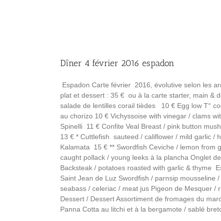
Dîner 4 février 2016 espadon
Espadon Carte février 2016, évolutive selon les a
plat et dessert : 35 € ou à la carte starter, main & 
salade de lentilles corail tièdes 10 € Egg low T° co
au chorizo 10 € Vichyssoise with vinegar / clams w
Spinelli 11 € Confite Veal Breast / pink button mus
13 € * Cuttlefish sauteed / califlower / mild garlic 
Kalamata 15 € ** Swordfish Ceviche / lemon from g
caught pollack / young leeks à la plancha Onglet de
Backsteak / potatoes roasted with garlic & thyme E
Saint Jean de Luz Swordfish / parnsip mousseline / 
seabass / celeriac / meat jus Pigeon de Mesquer 
Dessert / Dessert Assortiment de fromages du marc
Panna Cotta au litchi et à la bergamote / sablé bret