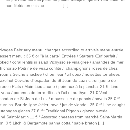
non filetés en cuisine. [...]
rrivages February menu, changes according to arrivals menu entrée,
dessert menu : 35 € or "à la carte" Entrées / Starters Œuf parfait /
oked / coral lentils in salad Vichyssoise vinaigrée / amandes de mer
ith chorizo Poitrine de veau confite / champignons rosés de chez
hrooms Seiche snackée / chou fleur / ail doux / noisettes torrefiées
/ hazelnut Ceviche d’ espadon de St Jean de Luz / citron jaune de
reece Plats / Main Lieu Jaune / poireaux à la plancha 21 € Line
 veau / pommes de terre rôties à l’ail et au thym 21 € Veal
spadon de St Jean de Luz / mousseline de panais / navets 25 € **
turnips Bar de ligne /céleri rave / jus de viande 25 € ** Line caught
/ rutabagas glacés 27 € *** Traditional Pigeon / glazed swede
hé Saint-Martin 11 € * Assorted cheeses from marché Saint-Martin
on 9 € Litchi & Bergamote panna cotta / sablé breton [...]