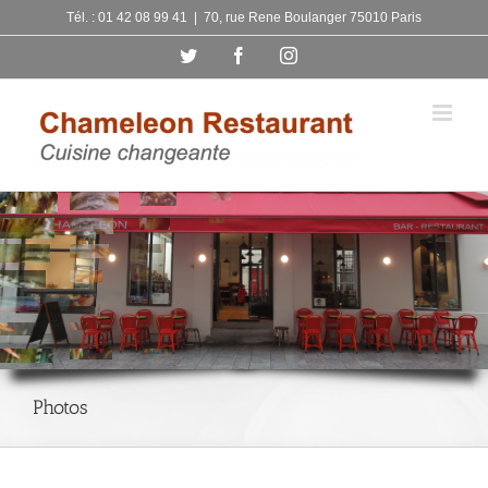
Skip
Tél. : 01 42 08 99 41
|
70, rue Rene Boulanger 75010 Paris
to
Twitter
Facebook
Instagram
content
Photos