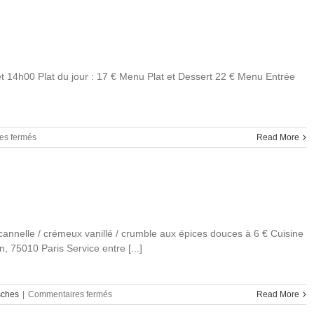
mardi
28
mai
2024
et 14h00 Plat du jour : 17 € Menu Plat et Dessert 22 € Menu Entrée
sur
es fermés
Read More
Déjeuner
Jeudi
2
février
2023
cannelle / crémeux vanillé / crumble aux épices douces à 6 € Cuisine
n, 75010 Paris Service entre [...]
sur
sches
|
Commentaires fermés
Read More
Déjeuner