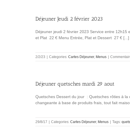
Déjeuner Jeudi 2 février 2023
Déjeuner jeudi 2 février 2023 Service entre 12h15 
et Plat 22 € Menu Entrée, Plat et Dessert 27 € [...]
2/2/23
|
Categories:
Cartes Déjeuner
,
Menus
|
Commentair
Déjeuner quetsches mardi 29 aout
Quetsches Dessert du jour : Quetsches rôties à la 
changeante à base de produits frais, tout fait maiso
29/8/17
|
Categories:
Cartes Déjeuner
,
Menus
|
Tags:
quet