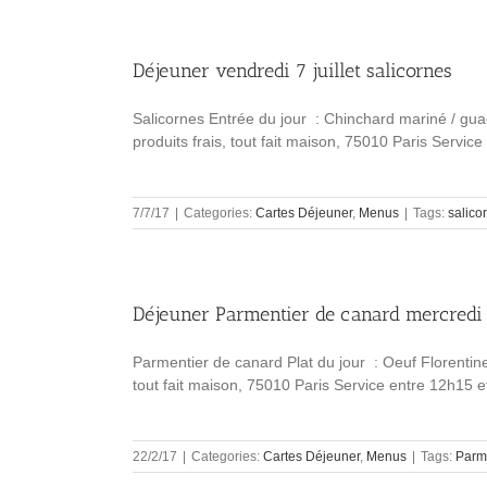
Déjeuner vendredi 7 juillet salicornes
Salicornes Entrée du jour : Chinchard mariné / gu
produits frais, tout fait maison, 75010 Paris Servic
7/7/17
|
Categories:
Cartes Déjeuner
,
Menus
|
Tags:
salico
Déjeuner Parmentier de canard mercredi 
Parmentier de canard Plat du jour : Oeuf Florentine
tout fait maison, 75010 Paris Service entre 12h15 e
22/2/17
|
Categories:
Cartes Déjeuner
,
Menus
|
Tags:
Parm