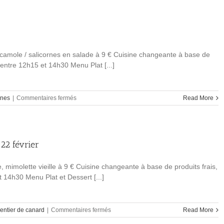
quetsches
mardi
29
aout
acamole / salicornes en salade à 9 € Cuisine changeante à base de
e entre 12h15 et 14h30 Menu Plat [...]
sur
rnes
|
Commentaires fermés
Read More
Déjeuner
vendredi
7
juillet
22 février
salicornes
, mimolette vieille à 9 € Cuisine changeante à base de produits frais,
t 14h30 Menu Plat et Dessert [...]
sur
entier de canard
|
Commentaires fermés
Read More
Déjeuner