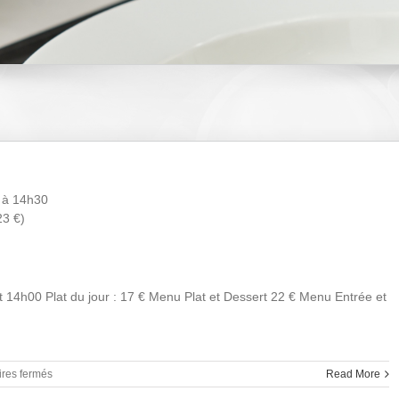
5 à 14h30
23 €)
 14h00 Plat du jour : 17 € Menu Plat et Dessert 22 € Menu Entrée et
sur
res fermés
Read More
Déjeuner