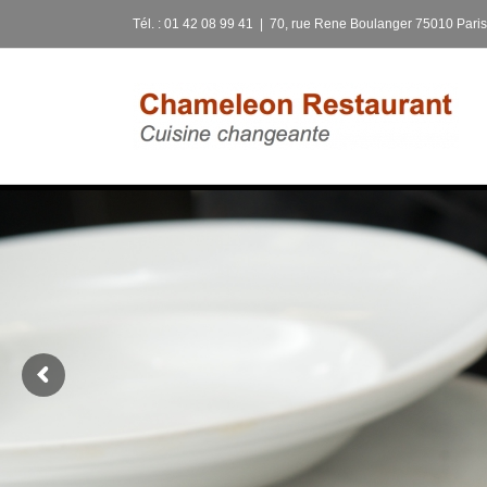
Skip
Tél. : 01 42 08 99 41
|
70, rue Rene Boulanger 75010 Paris
to
content