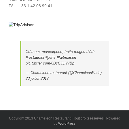
Tél . + 33 1 42 08 99 41
Crémeux mascarpone, fruits rouges d’été
#restaurant
#paris
#faitmaison
pic.twitter.com/0DcCJLHVBp
— Chameleon restaurant (@ChameleonParis)
23 juillet 2017
Copyright 2013 Chameleon Restaurant | Tout droits réservés | Powered
by
WordPress