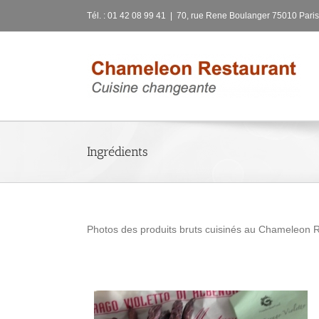
Skip
Tél. : 01 42 08 99 41
|
70, rue Rene Boulanger 75010 Paris
to
content
Ingrédients
Photos des produits bruts cuisinés au Chameleon R