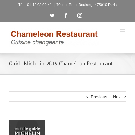
Skip
Tél. : 01 42 08 99 41
|
70, rue Rene Boulanger 75010 Paris
to
Twitter
Facebook
Instagram
content
Guide Michelin 2016 Chameleon Restaurant
Previous
Next