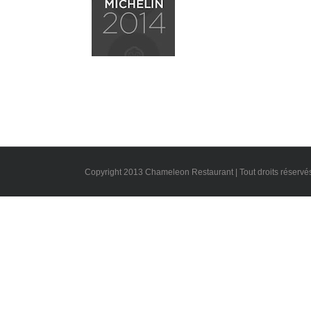
201
2016
restau
Chameleon
Chame
Restaurant
Gui
Guide
Restau
Restaurant
Copyright 2013 Chameleon Restaurant | Tout droits réservé