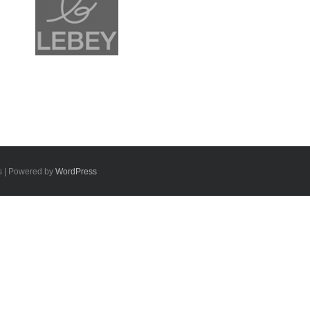
4
rant
leon
de
rant
s | Powered by
WordPress