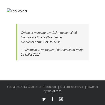
Crémeux mascarpone, fruits rouges d’été
#restaurant
#paris
#faitmaison
pic.twitter.com/0DcCJLHVBp
— Chameleon restaurant (@ChameleonParis)
23 juillet 2017
Copyright 2013 Chameleon Restaurant | Tout droits réservés | Powered
by
WordPress
Twitter
Facebook
Instagram