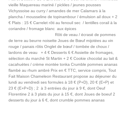
vieille Maquereau mariné / pickles / jeunes pousses
Vichyssoise au curry / amandes de mer Calamars à la
plancha / mousseline de topinambour / émulsion ail doux + 2
€ Plats : 15 € Carrelet rôti au fenouil sec / lentilles corail à la
coriandre / fromage blanc aux épices
Rôti de veau / écrasé de pommes
de terre au beurre noisette Joues de Bœuf mijotées au vin
rouge / panais rôtis Onglet de bœuf / tombée de choux /
lardons de veau + 4 € Desserts 6 € Assiette de fromages,
sélection du marché St Martin + 2 € Cookie chocolat au lait &
cacahuètes / crème montée tonka Crumble pommes ananas
flambé au rhum ambré Prix en € TTC, service compris, Tout
Fait Maison Chameleon Restaurant propose au déjeuner du
lundi au vendredi ses formules à 18 € (P+D), 20 € (E+P) et
23 € (E+P+D) ; 2 à 3 entrées du jour à 9 €, dont Oeuf
Florentine 2 à 3 plats du jour à 15 €, dont Joues de boeuf 2
desserts du jour à 6 €, dont crumble pommes ananas