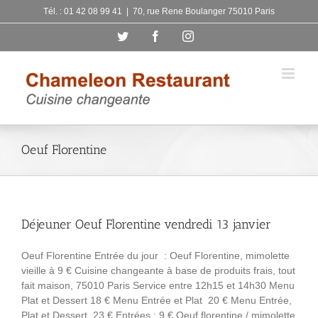
Skip
Tél. : 01 42 08 99 41
|
70, rue Rene Boulanger 75010 Paris
to
Twitter
Facebook
Instagram
content
Oeuf Florentine
Déjeuner Oeuf Florentine vendredi 13 janvier
Oeuf Florentine Entrée du jour : Oeuf Florentine, mimolette
vieille à 9 € Cuisine changeante à base de produits frais, tout
fait maison, 75010 Paris Service entre 12h15 et 14h30 Menu
Plat et Dessert 18 € Menu Entrée et Plat 20 € Menu Entrée,
Plat et Dessert 23 € Entrées : 9 € Oeuf florentine / mimolette