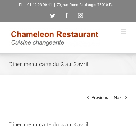
Skip
Tél. : 01 42 08 99 41
|
70, rue Rene Boulanger 75010 Paris
to
Twitter
Facebook
Instagram
content
Diner menu carte du 2 au 5 avril
Previous
Next
Diner menu carte du 2 au 5 avril