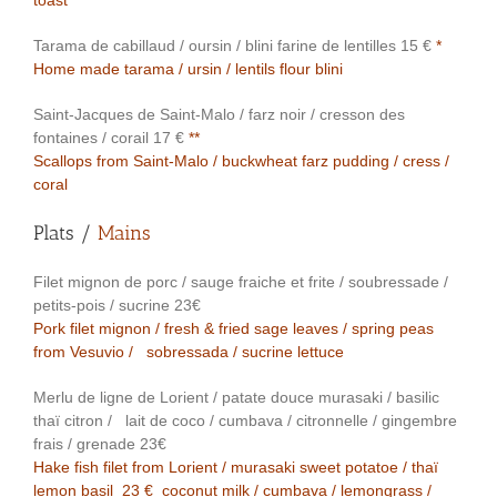
toast
Tarama de cabillaud / oursin / blini farine de lentilles 15 €
*
Home made tarama / ursin / lentils flour blini
Saint-Jacques de Saint-Malo / farz noir / cresson des
fontaines / corail 17 €
**
Scallops from Saint-Malo / buckwheat farz pudding / cress /
coral
Plats /
Mains
Filet mignon de porc / sauge fraiche et frite / soubressade /
petits-pois / sucrine 23€
Pork filet mignon / fresh & fried sage leaves / spring peas
from Vesuvio / sobressada / sucrine lettuce
Merlu de ligne de Lorient / patate douce murasaki / basilic
thaï citron / lait de coco / cumbava / citronnelle / gingembre
frais / grenade 23€
Hake fish filet from Lorient / murasaki sweet potatoe / thaï
lemon basil 23 € coconut milk / cumbava / lemongrass /