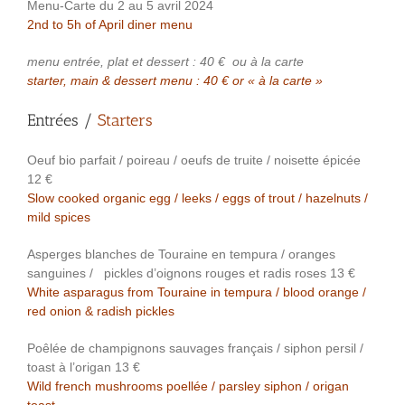
Menu-Carte du 2 au 5 avril 2024
2nd to 5h of April diner menu
menu entrée, plat et dessert : 40 €
ou à la carte
starter, main & dessert menu : 40 € or « à la carte »
Entrées /
Starters
Oeuf bio parfait / poireau / oeufs de truite / noisette épicée
12 €
Slow cooked organic egg / leeks / eggs of trout / hazelnuts /
mild spices
Asperges blanches de Touraine en tempura / oranges
sanguines / pickles d’oignons rouges et radis roses 13 €
White asparagus from Touraine in tempura / blood orange /
red onion & radish pickles
Poêlée de champignons sauvages français / siphon persil /
toast à l’origan 13 €
Wild french mushrooms poellée / parsley siphon / origan