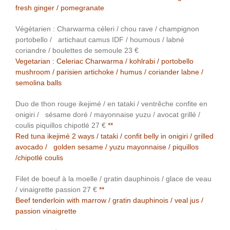
fresh ginger / pomegranate
Végétarien : Charwarma céleri / chou rave / champignon
portobello / artichaut camus IDF / houmous / labné
coriandre / boulettes de semoule 23 €
Vegetarian : Celeriac Charwarma / kohlrabi / portobello
mushroom / parisien artichoke / humus / coriander labne /
semolina balls
Duo de thon rouge ikejimé / en tataki / ventrêche confite en
onigiri / sésame doré / mayonnaise yuzu / avocat grillé /
coulis piquillos chipotlé 27 €
**
Red tuna ikejimé 2 ways / tataki / confit belly in onigiri / grilled
avocado / golden sesame / yuzu mayonnaise / piquillos
/chipotlé coulis
Filet de boeuf à la moelle / gratin dauphinois / glace de veau
/ vinaigrette passion 27 €
**
Beef tenderloin with marrow / gratin dauphinois / veal jus /
passion vinaigrette