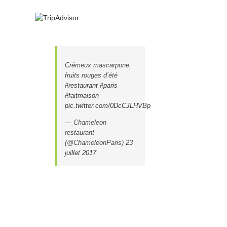
l
Crémeux mascarpone,
fruits rouges d’été
#restaurant
#paris
#faitmaison
pic.twitter.com/0DcCJLHVBp
— Chameleon
restaurant
(@ChameleonParis)
23
juillet 2017