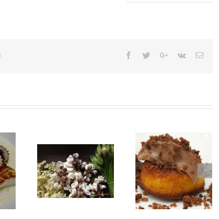
Facebook
Twitter
Google+
Vk
Emai
!
d’acacia
Biscuit Chocolat
Bonite