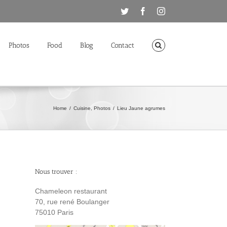
Twitter
Facebook
Instagram
Photos
Food
Blog
Contact
Home
/
Cuisine
,
Photos
/
Lieu Jaune agrumes
Nous trouver :
Chameleon restaurant
70, rue rené Boulanger
75010 Paris