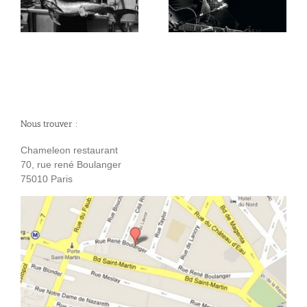
dîner concert lundi 14
Funk Judrilex 2 nov 13
juillet
Nous trouver :
Chameleon restaurant
70, rue rené Boulanger
75010 Paris