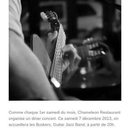
Comme chaque 1er samedi du mois, Chameleon Restaurant
organise un diner concert. Ce samedi 7 décembre 2013, on
accueillera les Buskers, Guitar Jazz Band, à partir de 20h.