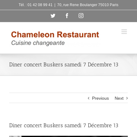
Skip
Tél. : 01 42 08 99 41
|
70, rue Rene Boulanger 75010 Paris
to
Twitter
Facebook
Instagram
content
Diner concert Buskers samedi 7 Décembre 13
Previous
Next
Diner concert Buskers samedi 7 Décembre 13