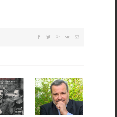
Facebook
Twitter
Google+
Vk
Email
ique Perico Legasse
anne du Chameleon
restaurant