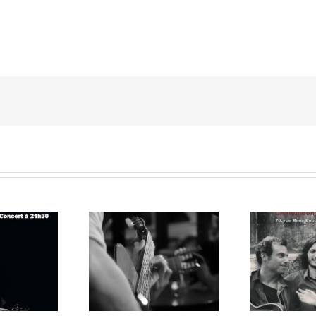
Crit
r concert Buskers
Dîner concert Jazz Funk
Mari
di 7 Décembre 13
Judrilex 2 nov 13