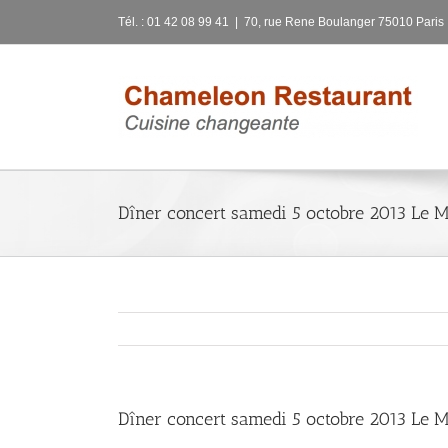
Skip
Tél. : 01 42 08 99 41
|
70, rue Rene Boulanger 75010 Paris
to
content
Dîner concert samedi 5 octobre 2013 Le M
Dîner concert samedi 5 octobre 2013 Le M