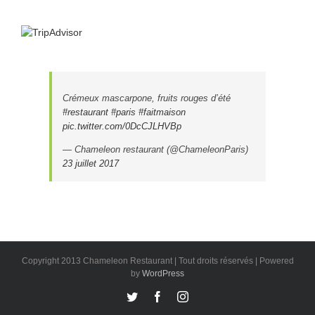
Crémeux mascarpone, fruits rouges d’été
#restaurant
#paris
#faitmaison
pic.twitter.com/0DcCJLHVBp
— Chameleon restaurant (@ChameleonParis)
23 juillet 2017
Copyright 2013 Chameleon Restaurant | Tout droits réservés | Powered
by
WordPress
Twitter
Facebook
Instagram