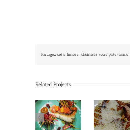
Partagez cette histoire , choisissez votre plate-forme 
Related Projects
Seiche Grillée
ieu Jaune agrumes
Fleurs 
noisettes