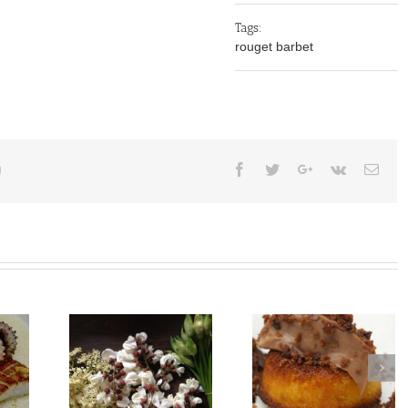
Tags:
rouget barbet
Facebook
Twitter
Google+
Vk
Emai
!
d’acacia
Biscuit Chocolat
Bonite