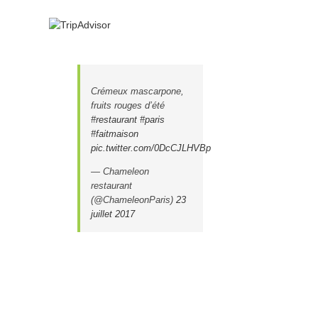
Crémeux mascarpone,
fruits rouges d’été
#restaurant
#paris
l
#faitmaison
pic.twitter.com/0DcCJLHVBp
— Chameleon
restaurant
(@ChameleonParis)
23
juillet 2017