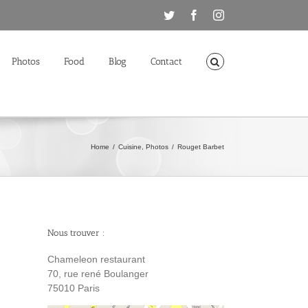
Twitter
Facebook
Instagram
Photos
Food
Blog
Contact
Home
/
Cuisine
,
Photos
/
Rouget Barbet
Nous trouver :
Chameleon restaurant
70, rue rené Boulanger
75010 Paris