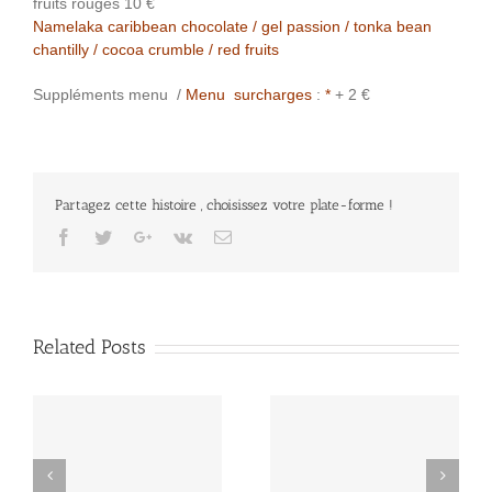
fruits rouges 10 €
Namelaka caribbean chocolate / gel passion / tonka bean
chantilly / cocoa crumble / red fruits
Suppléments menu /
Menu surcharges
:
*
+ 2 €
Partagez cette histoire , choisissez votre plate-forme !
Facebook
Twitter
Google+
Vk
Email
Related Posts
Diner menu carte
Déjeuner mardi 28 mai