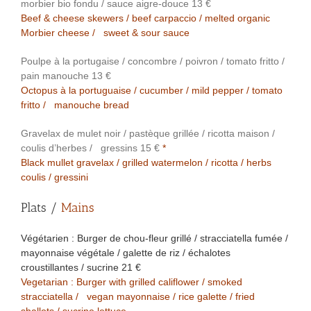
morbier bio fondu / sauce aigre-douce 13 €
Beef & cheese skewers / beef carpaccio / melted organic
Morbier cheese / sweet & sour sauce
Poulpe à la portugaise / concombre / poivron / tomato fritto /
pain manouche 13 €
Octopus à la portuguaise / cucumber / mild pepper / tomato
fritto / manouche bread
Gravelax de mulet noir / pastèque grillée / ricotta maison /
coulis d’herbes / gressins 15 €
*
Black mullet gravelax / grilled watermelon / ricotta / herbs
coulis / gressini
Plats /
Mains
Végétarien : Burger de chou-fleur grillé / stracciatella fumée /
mayonnaise végétale / galette de riz / échalotes
croustillantes / sucrine 21 €
Vegetarian : Burger with grilled califlower / smoked
stracciatella / vegan mayonnaise / rice galette / fried