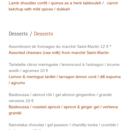
Lamb shoulder confit / quinoa as a herb tabbouleh / carrot
ketchup with mild spices / dukkah
Desserts /
Desserts
Assortiment de fromages du marché Saint-Martin 12 €
*
Assorted cheeses (raw milk) from marché Saint-Martin
Tartelette citron meringuée / lemoncurd à l’estragon / écume
aneth / agrumes 10 €
Lemon & meringue tartlet / tarragon lemon curd / dill espuma
/ agrums
Basboussa / abricot rôti / gel abricot gingembre / granité
verveine 10 €
Basboussa / roasted apricot / apricot & ginger gel / verbena
granité
Namelaka chocolat / gel passion / chantilly tonka / crumble /