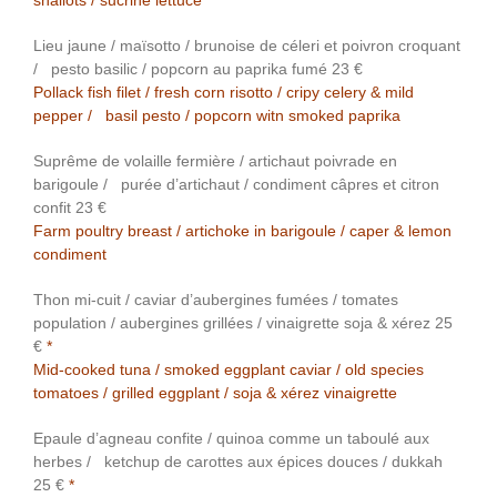
shallots / sucrine lettuce
Lieu jaune / maïsotto / brunoise de céleri et poivron croquant
/ pesto basilic / popcorn au paprika fumé 23 €
Pollack fish filet / fresh corn risotto / cripy celery & mild
pepper / basil pesto / popcorn witn smoked paprika
Suprême de volaille fermière / artichaut poivrade en
barigoule / purée d’artichaut / condiment câpres et citron
confit 23 €
Farm poultry breast / artichoke in barigoule / caper & lemon
condiment
Thon mi-cuit / caviar d’aubergines fumées / tomates
population / aubergines grillées / vinaigrette soja & xérez 25
€
*
Mid-cooked tuna / smoked eggplant caviar / old species
tomatoes / grilled eggplant / soja & xérez vinaigrette
Epaule d’agneau confite / quinoa comme un taboulé aux
herbes / ketchup de carottes aux épices douces / dukkah
25 €
*