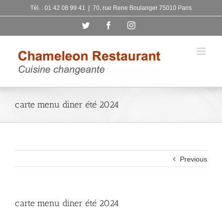
Skip
Tél. : 01 42 08 99 41
|
70, rue Rene Boulanger 75010 Paris
to
Twitter
Facebook
Instagram
content
carte menu diner été 2024
Previous
carte menu diner été 2024