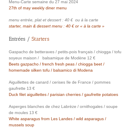
Menu-Carte semaine du 27 mai 2024
27th of may weekly diner menu
menu entrée, plat et dessert : 40 €
ou à la carte
starter, main & dessert menu : 40 € or « à la carte »
Entrées /
Starters
Gaspacho de betteraves / petits-pois français / chiogga / tofu
soyeux maison / balsamique de Modène 12 €
Beets gazpacho / french fresh peas / chiogga beet /
homemade silken tofu / balsamico di Modena
Aiguillettes de canard / cerises Ile de France / pommes
gaufrette 13 €
Duck filet aiguillettes / parisian cherries / gaufrette potatoes
Asperges blanches de chez Labrèze / ornithogales / soupe
de moules 13 €
White asparagus from Les Landes / wild asparagus /
mussels soup