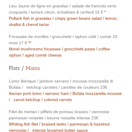
Lieu Jaune de ligne en gravelax / salade de haricots verts
croquants / tartare citron, échalotes & cerfeuil 15 €
*
Pollack fish in gravelax / crispy green beans salad / lemon,
shallot & chervil tartar
Fricassée de morilles / gnocchetti / siphon café / comté 24
mois 17 €
**
Morel mushrooms fricassee / gnocchetti pasta / coffee
siphon / aged comté cheese
Plats /
Mains
Lomo Ibérique / jambon serrano / mousse mozzarella di
Bufala / ketchup carottes / carottes de couleurs 23€
Iberian pork lomo / serrano ham / Bufala mozzarella mousse
/ carrot ketchup / colored carrots
Filet de merlan / sifflets de poireau braisés / viennoise
parmesan noisette / beurre noisette intense 23€
Whiting fish filet / braised leeks / parmesan & hazelnut
viennoise / intense browned butter sauce