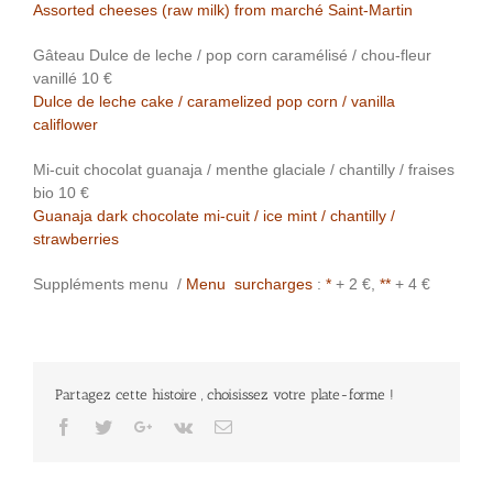
Assorted cheeses (raw milk) from marché Saint-Martin
Gâteau Dulce de leche / pop corn caramélisé / chou-fleur
vanillé 10 €
Dulce de leche cake / caramelized pop corn / vanilla
califlower
Mi-cuit chocolat guanaja / menthe glaciale / chantilly / fraises
bio 10 €
Guanaja dark chocolate mi-cuit / ice mint / chantilly /
strawberries
Suppléments menu /
Menu surcharges
:
*
+ 2 €,
**
+ 4 €
Partagez cette histoire , choisissez votre plate-forme !
Facebook
Twitter
Google+
Vk
Email