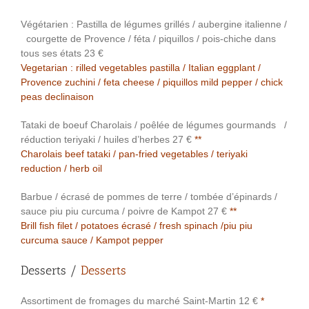
Végétarien : Pastilla de légumes grillés / aubergine italienne /
courgette de Provence / féta / piquillos / pois-chiche dans
tous ses états 23 €
Vegetarian : rilled vegetables pastilla / Italian eggplant /
Provence zuchini / feta cheese / piquillos mild pepper / chick
peas declinaison
Tataki de boeuf Charolais / poêlée de légumes gourmands /
réduction teriyaki / huiles d’herbes 27 €
**
Charolais beef tataki / pan-fried vegetables / teriyaki
reduction / herb oil
Barbue / écrasé de pommes de terre / tombée d’épinards /
sauce piu piu curcuma / poivre de Kampot 27 €
**
Brill fish filet / potatoes écrasé / fresh spinach /piu piu
curcuma sauce / Kampot pepper
Desserts /
Desserts
Assortiment de fromages du marché Saint-Martin 12 €
*