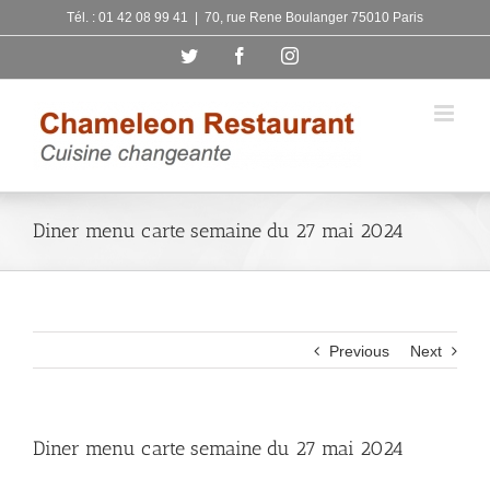
Skip
Tél. : 01 42 08 99 41
|
70, rue Rene Boulanger 75010 Paris
to
Twitter
Facebook
Instagram
content
Diner menu carte semaine du 27 mai 2024
Previous
Next
Diner menu carte semaine du 27 mai 2024