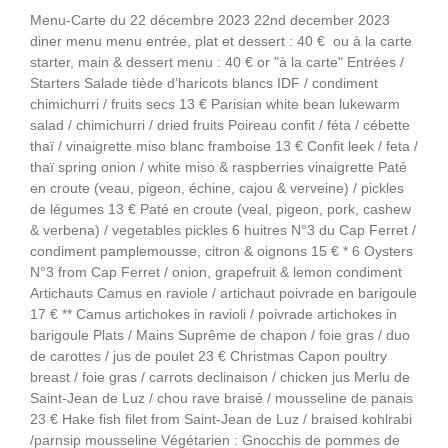
Menu-Carte du 22 décembre 2023 22nd december 2023
diner menu menu entrée, plat et dessert : 40 € ou à la carte
starter, main & dessert menu : 40 € or "à la carte" Entrées /
Starters Salade tiède d’haricots blancs IDF / condiment
chimichurri / fruits secs 13 € Parisian white bean lukewarm
salad / chimichurri / dried fruits Poireau confit / féta / cébette
thaï / vinaigrette miso blanc framboise 13 € Confit leek / feta /
thaï spring onion / white miso & raspberries vinaigrette Paté
en croute (veau, pigeon, échine, cajou & verveine) / pickles
de légumes 13 € Paté en croute (veal, pigeon, pork, cashew
& verbena) / vegetables pickles 6 huitres N°3 du Cap Ferret /
condiment pamplemousse, citron & oignons 15 € * 6 Oysters
N°3 from Cap Ferret / onion, grapefruit & lemon condiment
Artichauts Camus en raviole / artichaut poivrade en barigoule
17 € ** Camus artichokes in ravioli / poivrade artichokes in
barigoule Plats / Mains Suprême de chapon / foie gras / duo
de carottes / jus de poulet 23 € Christmas Capon poultry
breast / foie gras / carrots declinaison / chicken jus Merlu de
Saint-Jean de Luz / chou rave braisé / mousseline de panais
23 € Hake fish filet from Saint-Jean de Luz / braised kohlrabi
/parnsip mousseline Végétarien : Gnocchis de pommes de