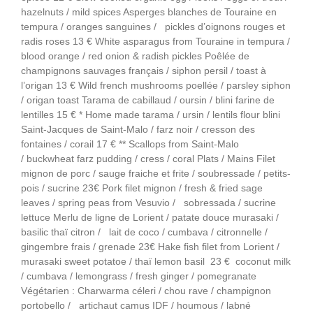
hazelnuts / mild spices Asperges blanches de Touraine en
tempura / oranges sanguines / pickles d’oignons rouges et
radis roses 13 € White asparagus from Touraine in tempura /
blood orange / red onion & radish pickles Poêlée de
champignons sauvages français / siphon persil / toast à
l’origan 13 € Wild french mushrooms poellée / parsley siphon
/ origan toast Tarama de cabillaud / oursin / blini farine de
lentilles 15 € * Home made tarama / ursin / lentils flour blini
Saint-Jacques de Saint-Malo / farz noir / cresson des
fontaines / corail 17 € ** Scallops from Saint-Malo
/ buckwheat farz pudding / cress / coral Plats / Mains Filet
mignon de porc / sauge fraiche et frite / soubressade / petits-
pois / sucrine 23€ Pork filet mignon / fresh & fried sage
leaves / spring peas from Vesuvio / sobressada / sucrine
lettuce Merlu de ligne de Lorient / patate douce murasaki /
basilic thaï citron / lait de coco / cumbava / citronnelle /
gingembre frais / grenade 23€ Hake fish filet from Lorient /
murasaki sweet potatoe / thaï lemon basil 23 € coconut milk
/ cumbava / lemongrass / fresh ginger / pomegranate
Végétarien : Charwarma céleri / chou rave / champignon
portobello / artichaut camus IDF / houmous / labné