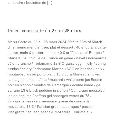
coriandre / boulettes de [...]
Dîner menu carte du 25 au 28 mars
Menu-Carte du 25 au 28 mars 2024 25th to 28th of March
diner menu menu entrée, plat et dessert : 40 € ou à la carte
starter, main & dessert menu : 40 € or "à la carte" Entrées /
Starters Oeuf bio Ile de France en gelée / navets nouveaux /
céleri branche / edamame 12 € Organic egg in jelly / spring
turnips / celery / edamame Morteau AOC en brioche / noix /
moutarde / jus au porto blanc 13 € Jura Morteau smoked
sausage in brioche / nut / mustard / white porto jus Boudin
noir en siphon / moules de Camargue / écume iodée / gel
safrané 13 € Black pudding in siphon / Camargue mussels /
iodine espuma / saffron gel Asperges vertes du 78 /
vinaigrette passion / viennoise graine de courge &
mozzarella 15 € * Parisian green asparagus / passion
vinaigrette / squash seeds & mozarella Feuilleté aux