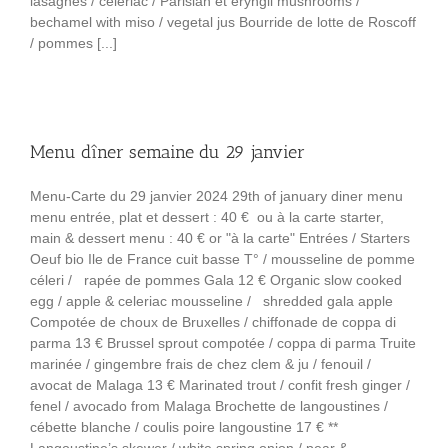
lasagnes / celeriac / Parisian et eryngii mushrooms /
bechamel with miso / vegetal jus Bourride de lotte de Roscoff
/ pommes [...]
Menu dîner semaine du 29 janvier
Menu-Carte du 29 janvier 2024 29th of january diner menu
menu entrée, plat et dessert : 40 € ou à la carte starter,
main & dessert menu : 40 € or "à la carte" Entrées / Starters
Oeuf bio Ile de France cuit basse T° / mousseline de pomme
céleri / rapée de pommes Gala 12 € Organic slow cooked
egg / apple & celeriac mousseline / shredded gala apple
Compotée de choux de Bruxelles / chiffonade de coppa di
parma 13 € Brussel sprout compotée / coppa di parma Truite
marinée / gingembre frais de chez clem & ju / fenouil /
avocat de Malaga 13 € Marinated trout / confit fresh ginger /
fenel / avocado from Malaga Brochette de langoustines /
cébette blanche / coulis poire langoustine 17 € **