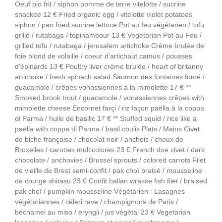
Oeuf bio frit / siphon pomme de terre vitelotte / sucrine
snackée 12 € Fried organic egg / vitelotte violet potatoes
siphon / pan fried sucrine lettuce Pot au feu végétarien / tofu
grillé / rutabaga / topinambour 13 € Vegetarian Pot au Feu /
grilled tofu / rutabaga / jerusalem artichoke Crème brulée de
foie blond de volaille / coeur d’artichaut camus / pousses
d’épinards 13 € Poultry liver crème brulée / heart of britanny
artichoke / fresh spinach salad Saumon des fontaines fumé /
guacamole / crêpes vonassiennes à la mimolette 17 € **
Smoked brook trout / guacamole / vonassiennes crêpes with
mimolette cheese Encornet farçi / riz façon paëlla à la coppa
di Parma / huile de basilic 17 € ** Stuffed squid / rice like a
paëlla with coppa di Parma / basil coulis Plats / Mains Civet
de biche française / chocolat noir / anchois / choux de
Bruxelles / carottes multicolores 23 € French doe civet / dark
chocolate / anchovies / Brussel sprouts / colored carrots Filet
de vieille de Brest semi-confit / pak choï braisé / mousseline
de courge shitasu 23 € Confit ballan wrasse fish filet / braised
pak choï / pumpkin mousseline Végétarien : Lasagnes
végétariennes / céleri rave / champignons de Paris /
béchamel au miso / eryngii / jus végétal 23 € Vegetarian