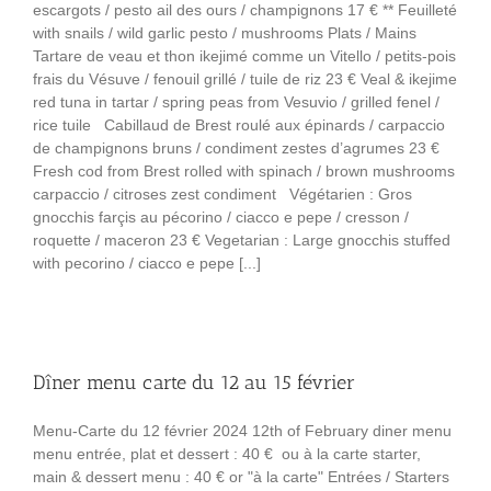
escargots / pesto ail des ours / champignons 17 € ** Feuilleté
with snails / wild garlic pesto / mushrooms Plats / Mains
Tartare de veau et thon ikejimé comme un Vitello / petits-pois
frais du Vésuve / fenouil grillé / tuile de riz 23 € Veal & ikejime
red tuna in tartar / spring peas from Vesuvio / grilled fenel /
rice tuile Cabillaud de Brest roulé aux épinards / carpaccio
de champignons bruns / condiment zestes d’agrumes 23 €
Fresh cod from Brest rolled with spinach / brown mushrooms
carpaccio / citroses zest condiment Végétarien : Gros
gnocchis farçis au pécorino / ciacco e pepe / cresson /
roquette / maceron 23 € Vegetarian : Large gnocchis stuffed
with pecorino / ciacco e pepe [...]
Dîner menu carte du 12 au 15 février
Menu-Carte du 12 février 2024 12th of February diner menu
menu entrée, plat et dessert : 40 € ou à la carte starter,
main & dessert menu : 40 € or "à la carte" Entrées / Starters