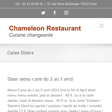
Skip
Tél. : 01 42 08 99 41
|
70, rue Rene Boulanger 75010 Paris
to
Twitter
Facebook
Instagram
content
Cartes Dîners
Diner menu carte du 2 au 5 avril
Menu-Carte du 2 au 5 avril 2024 2nd to 5h of April diner
menu menu entrée, plat et dessert : 40 € ou à la carte
starter, main & dessert menu : 40 € or "à la carte" Entrées /
Starters Oeuf bio parfait / poireau / oeufs de truite / noisette
épicée 12 € Slow cooked organic egg / leeks / eggs of trout /