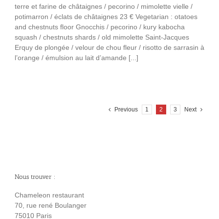
terre et farine de châtaignes / pecorino / mimolette vielle /
potimarron / éclats de châtaignes 23 € Vegetarian : otatoes
and chestnuts floor Gnocchis / pecorino / kury kabocha
squash / chestnuts shards / old mimolette Saint-Jacques
Erquy de plongée / velour de chou fleur / risotto de sarrasin à
l’orange / émulsion au lait d’amande [...]
Previous
1
2
3
Next
Nous trouver :
Chameleon restaurant
70, rue rené Boulanger
75010 Paris