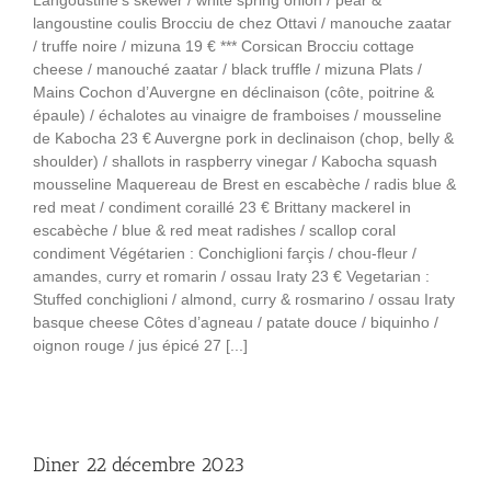
Langoustine’s skewer / white spring onion / pear &
langoustine coulis Brocciu de chez Ottavi / manouche zaatar
/ truffe noire / mizuna 19 € *** Corsican Brocciu cottage
cheese / manouché zaatar / black truffle / mizuna Plats /
Mains Cochon d’Auvergne en déclinaison (côte, poitrine &
épaule) / échalotes au vinaigre de framboises / mousseline
de Kabocha 23 € Auvergne pork in declinaison (chop, belly &
shoulder) / shallots in raspberry vinegar / Kabocha squash
mousseline Maquereau de Brest en escabèche / radis blue &
red meat / condiment coraillé 23 € Brittany mackerel in
escabèche / blue & red meat radishes / scallop coral
condiment Végétarien : Conchiglioni farçis / chou-fleur /
amandes, curry et romarin / ossau Iraty 23 € Vegetarian :
Stuffed conchiglioni / almond, curry & rosmarino / ossau Iraty
basque cheese Côtes d’agneau / patate douce / biquinho /
oignon rouge / jus épicé 27 [...]
Diner 22 décembre 2023