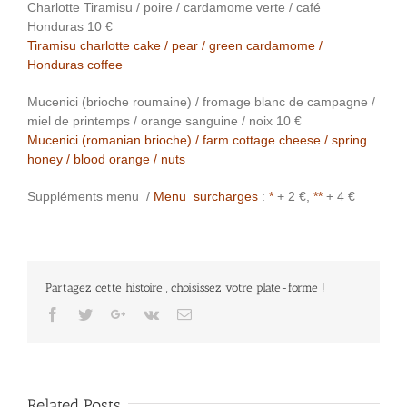
Charlotte Tiramisu / poire / cardamome verte / café
Honduras 10 €
Tiramisu charlotte cake / pear / green cardamome /
Honduras coffee
Mucenici (brioche roumaine) / fromage blanc de campagne /
miel de printemps / orange sanguine / noix 10 €
Mucenici (romanian brioche) / farm cottage cheese / spring
honey / blood orange / nuts
Suppléments menu /
Menu surcharges
:
*
+ 2 €,
**
+ 4 €
Partagez cette histoire , choisissez votre plate-forme !
Facebook
Twitter
Google+
Vk
Email
Related Posts