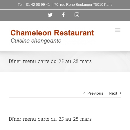
Skip
Tél. : 01 42 08 99 41
|
70, rue Rene Boulanger 75010 Paris
to
Twitter
Facebook
Instagram
content
Dîner menu carte du 25 au 28 mars
Previous
Next
Dîner menu carte du 25 au 28 mars