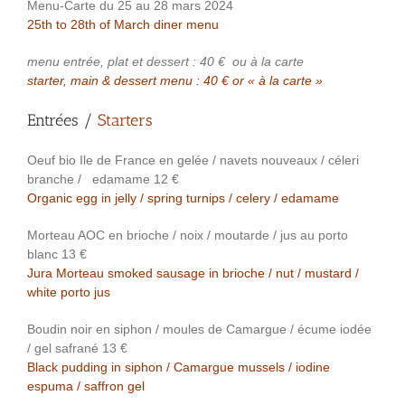
Menu-Carte du 25 au 28 mars 2024
25th to 28th of March diner menu
menu entrée, plat et dessert : 40 €
ou à la carte
starter, main & dessert menu : 40 € or « à la carte »
Entrées /
Starters
Oeuf bio Ile de France en gelée / navets nouveaux / céleri
branche / edamame 12 €
Organic egg in jelly / spring turnips / celery / edamame
Morteau AOC en brioche / noix / moutarde / jus au porto
blanc 13 €
Jura Morteau smoked sausage in brioche / nut / mustard /
white porto jus
Boudin noir en siphon / moules de Camargue / écume iodée
/ gel safrané 13 €
Black pudding in siphon / Camargue mussels / iodine
espuma / saffron gel