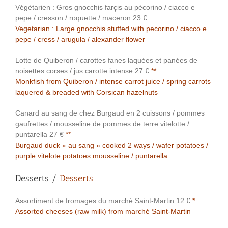
Végétarien : Gros gnocchis farçis au pécorino / ciacco e
pepe / cresson / roquette / maceron 23 €
Vegetarian : Large gnocchis stuffed with pecorino / ciacco e
pepe / cress / arugula / alexander flower
Lotte de Quiberon / carottes fanes laquées et panées de
noisettes corses / jus carotte intense 27 €
**
Monkfish from Quiberon / intense carrot juice / spring carrots
laquered & breaded with Corsican hazelnuts
Canard au sang de chez Burgaud en 2 cuissons / pommes
gaufrettes / mousseline de pommes de terre vitelotte /
puntarella 27 €
**
Burgaud duck « au sang » cooked 2 ways / wafer potatoes /
purple vitelote potatoes mousseline / puntarella
Desserts /
Desserts
Assortiment de fromages du marché Saint-Martin 12 €
*
Assorted cheeses (raw milk) from marché Saint-Martin