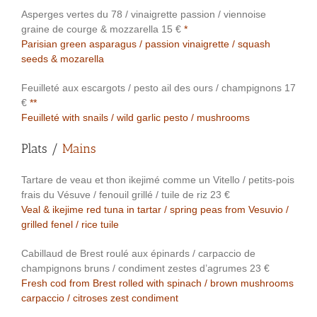
Asperges vertes du 78 / vinaigrette passion / viennoise
graine de courge & mozzarella 15 €
*
Parisian green asparagus / passion vinaigrette / squash
seeds & mozarella
Feuilleté aux escargots / pesto ail des ours / champignons 17
€
**
Feuilleté with snails / wild garlic pesto / mushrooms
Plats /
Mains
Tartare de veau et thon ikejimé comme un Vitello / petits-pois
frais du Vésuve / fenouil grillé / tuile de riz 23 €
Veal & ikejime red tuna in tartar / spring peas from Vesuvio /
grilled fenel / rice tuile
Cabillaud de Brest roulé aux épinards / carpaccio de
champignons bruns / condiment zestes d’agrumes 23 €
Fresh cod from Brest rolled with spinach / brown mushrooms
carpaccio / citroses zest condiment