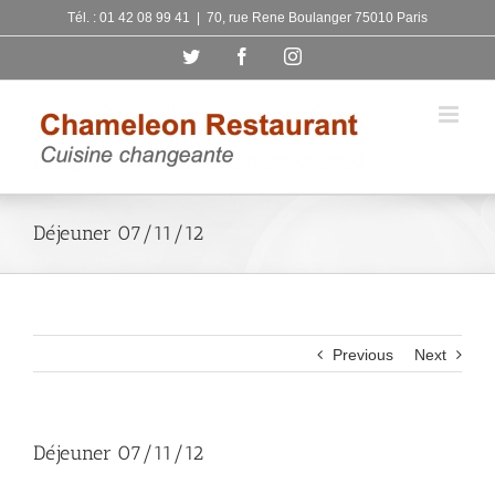
Skip
Tél. : 01 42 08 99 41
|
70, rue Rene Boulanger 75010 Paris
to
Twitter
Facebook
Instagram
content
Déjeuner 07/11/12
Previous
Next
Déjeuner 07/11/12