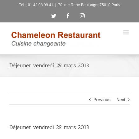
Skip
Tél. : 01 42 08 99 41
|
70, rue Rene Boulanger 75010 Paris
to
Twitter
Facebook
Instagram
content
Déjeuner vendredi 29 mars 2013
Previous
Next
Déjeuner vendredi 29 mars 2013