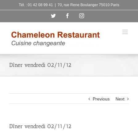
Skip
Tél. : 01 42 08 99 41
|
70, rue Rene Boulanger 75010 Paris
to
Twitter
Facebook
Instagram
content
Dîner vendredi 02/11/12
Previous
Next
Dîner vendredi 02/11/12