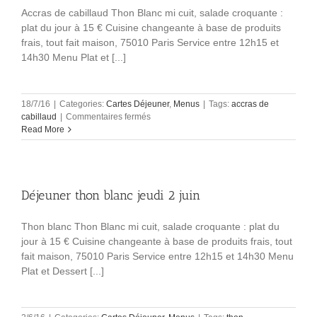
Accras de cabillaud Thon Blanc mi cuit, salade croquante :
plat du jour à 15 € Cuisine changeante à base de produits
frais, tout fait maison, 75010 Paris Service entre 12h15 et
14h30 Menu Plat et [...]
18/7/16
|
Categories:
Cartes Déjeuner
,
Menus
|
Tags:
accras de
sur
cabillaud
|
Commentaires fermés
Déjeuner
Read More
accras
de
cabillaud
lundi
Déjeuner thon blanc jeudi 2 juin
18
juillet
Thon blanc Thon Blanc mi cuit, salade croquante : plat du
jour à 15 € Cuisine changeante à base de produits frais, tout
fait maison, 75010 Paris Service entre 12h15 et 14h30 Menu
Plat et Dessert [...]