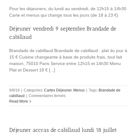
Pour les déjeuners, du lundi au vendredi, de 12h15 à 14h30
Carte et menus qui change tous les jours (de 18 à 23 €)
Déjeuner vendredi 9 septembre Brandade de
cabillaud
Brandade de cabillaud Brandade de cabillaud : plat du jour à
15 € Cuisine changeante à base de produits frais, tout fait
maison, 75010 Paris Service entre 12h15 et 14h30 Menu
Plat et Dessert 18 € [...]
9/9/16
|
Categories:
Cartes Déjeuner
,
Menus
|
Tags:
Brandade de
sur
cabillaud
|
Commentaires fermés
Déjeuner
Read More
vendredi
9
septembre
Brandade
Déjeuner accras de cabillaud lundi 18 juillet
de
cabillaud