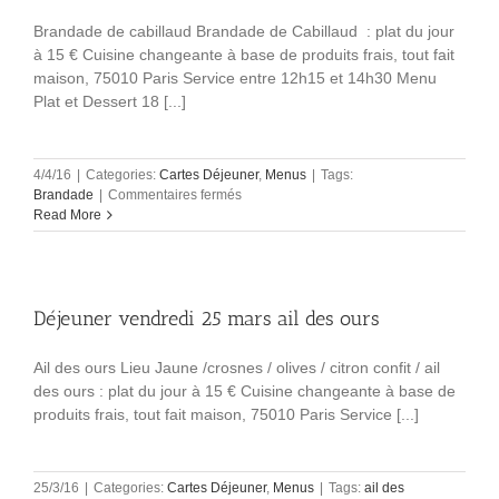
Brandade de cabillaud Brandade de Cabillaud : plat du jour
à 15 € Cuisine changeante à base de produits frais, tout fait
maison, 75010 Paris Service entre 12h15 et 14h30 Menu
Plat et Dessert 18 [...]
4/4/16
|
Categories:
Cartes Déjeuner
,
Menus
|
Tags:
sur
Brandade
|
Commentaires fermés
Déjeuner
Read More
lundi
4
avril
brandade
Déjeuner vendredi 25 mars ail des ours
Ail des ours Lieu Jaune /crosnes / olives / citron confit / ail
des ours : plat du jour à 15 € Cuisine changeante à base de
produits frais, tout fait maison, 75010 Paris Service [...]
25/3/16
|
Categories:
Cartes Déjeuner
,
Menus
|
Tags:
ail des