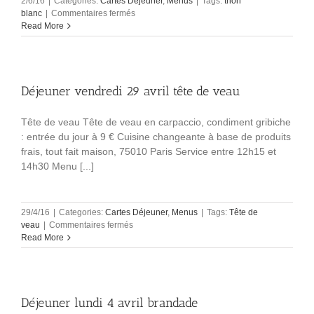
2/6/16
|
Categories:
Cartes Déjeuner
,
Menus
|
Tags:
thon
sur
blanc
|
Commentaires fermés
Déjeuner
Read More
thon
blanc
jeudi
2
Déjeuner vendredi 29 avril tête de veau
juin
Tête de veau Tête de veau en carpaccio, condiment gribiche
: entrée du jour à 9 € Cuisine changeante à base de produits
frais, tout fait maison, 75010 Paris Service entre 12h15 et
14h30 Menu [...]
29/4/16
|
Categories:
Cartes Déjeuner
,
Menus
|
Tags:
Tête de
sur
veau
|
Commentaires fermés
Déjeuner
Read More
vendredi
29
avril
tête
Déjeuner lundi 4 avril brandade
de
veau