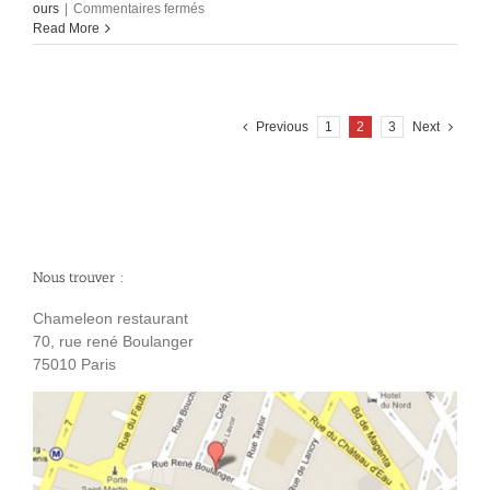
sur
ours
|
Commentaires fermés
Déjeuner
Read More
vendredi
25
mars
ail
des
Previous
1
2
3
Next
ours
Nous trouver :
Chameleon restaurant
70, rue rené Boulanger
75010 Paris