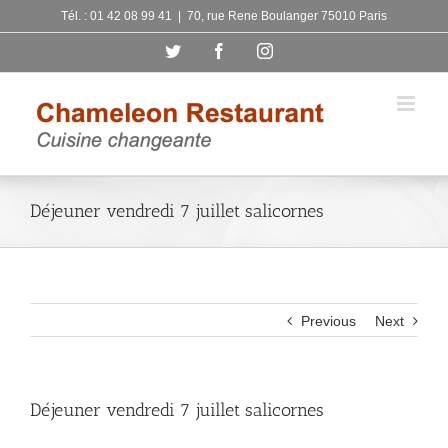
Skip
Tél. : 01 42 08 99 41
|
70, rue Rene Boulanger 75010 Paris
to
Twitter
Facebook
Instagram
content
Déjeuner vendredi 7 juillet salicornes
Previous
Next
Déjeuner vendredi 7 juillet salicornes