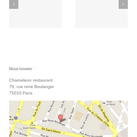
Diner menu carte
é
Diner Jeudi 27 juin
semaine du 27 mai
2024
2024
Nous trouver :
Chameleon restaurant
70, rue rené Boulanger
75010 Paris