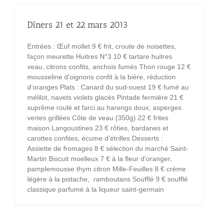
Dîners 21 et 22 mars 2013
Entrées : Œuf mollet 9 € frit, croute de noisettes,
façon meurette Huitres N°3 10 € tartare huitres
veau, citrons confits, anchois fumés Thon rouge 12 €
mousseline d’oignons confit à la bière, réduction
d’oranges Plats : Canard du sud-ouest 19 € fumé au
mélilot, navets violets glacés Pintade fermière 21 €
suprême roulé et farci au harengs doux, asperges
vertes grillées Côte de veau (350g) 22 € frites
maison Langoustines 23 € rôties, bardanes et
carottes confites, écume d’étrilles Desserts :
Assiette de fromages 8 € sélection du marché Saint-
Martin Biscuit moelleux 7 € à la fleur d’oranger,
pamplemousse thym citron Mille-Feuilles 8 € crème
légère à la pistache, ramboutans Soufflé 9 € soufflé
classique parfumé à la liqueur saint-germain