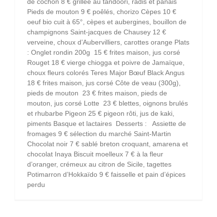
de cochon 8 € grillée au tandoori, radis et panais
Pieds de mouton 9 € poêlés, chorizo Cèpes 10 €
oeuf bio cuit à 65°, cèpes et aubergines, bouillon de
champignons Saint-jacques de Chausey 12 €
verveine, choux d’Aubervilliers, carottes orange Plats
: Onglet rondin 200g 15 € frites maison, jus corsé
Rouget 18 € vierge chiogga et poivre de Jamaïque,
choux fleurs colorés Teres Major Bœuf Black Angus
18 € frites maison, jus corsé Côte de veau (300g),
pieds de mouton 23 € frites maison, pieds de
mouton, jus corsé Lotte 23 € blettes, oignons brulés
et rhubarbe Pigeon 25 € pigeon rôti, jus de kaki,
piments Basque et lactaires Desserts : Assiette de
fromages 9 € sélection du marché Saint-Martin
Chocolat noir 7 € sablé breton croquant, amarena et
chocolat Inaya Biscuit moelleux 7 € à la fleur
d’oranger, crémeux au citron de Sicile, tagettes
Potimarron d’Hokkaïdo 9 € faisselle et pain d’épices
perdu