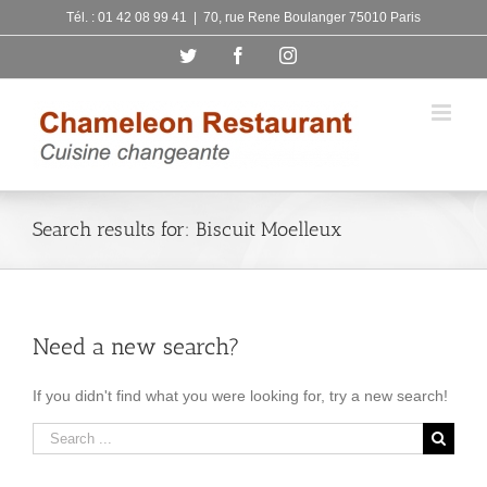
Skip
Tél. : 01 42 08 99 41
|
70, rue Rene Boulanger 75010 Paris
to
Twitter
Facebook
Instagram
content
Search results for: Biscuit Moelleux
Need a new search?
If you didn't find what you were looking for, try a new search!
Search
for: