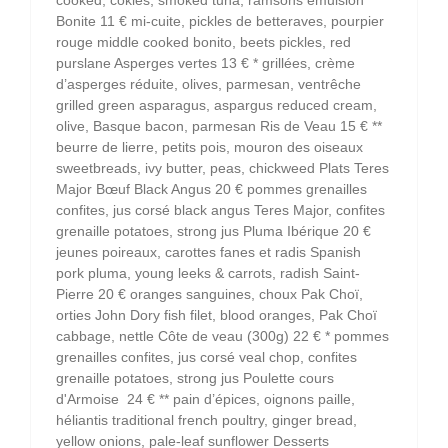
cooked, cokles, smoked tuna, ramsons emulsion
Bonite 11 € mi-cuite, pickles de betteraves, pourpier
rouge middle cooked bonito, beets pickles, red
purslane Asperges vertes 13 € * grillées, crème
d’asperges réduite, olives, parmesan, ventrêche
grilled green asparagus, aspargus reduced cream,
olive, Basque bacon, parmesan Ris de Veau 15 € **
beurre de lierre, petits pois, mouron des oiseaux
sweetbreads, ivy butter, peas, chickweed Plats Teres
Major Bœuf Black Angus 20 € pommes grenailles
confites, jus corsé black angus Teres Major, confites
grenaille potatoes, strong jus Pluma Ibérique 20 €
jeunes poireaux, carottes fanes et radis Spanish
pork pluma, young leeks & carrots, radish Saint-
Pierre 20 € oranges sanguines, choux Pak Choï,
orties John Dory fish filet, blood oranges, Pak Choï
cabbage, nettle Côte de veau (300g) 22 € * pommes
grenailles confites, jus corsé veal chop, confites
grenaille potatoes, strong jus Poulette cours
d'Armoise 24 € ** pain d’épices, oignons paille,
héliantis traditional french poultry, ginger bread,
yellow onions, pale-leaf sunflower Desserts