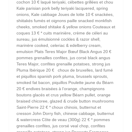
cochon 10 € laqué teriyaki, cébettes grillées et chou
Kale parisian pork belly teriyaki lacquered, spring
onions, Kale cabbage Joues de lotte 10 € snackées,
shiitakés fumés et oignons paille snacked monkfish
cheeks, smoked shitake & yellow onions Couteaux et
coques 13 € * cuits marinière, crème de céleri au
sureau, jus émulsionné cockles & razor shell,
marinère cooked, celeriac & edelberry cream,
emulsion Plats Teres Major Bœuf Black Angus 20 €
pommes grenailles confites, jus corsé black angus
Teres Major, confites grenaille potatoes, strong jus
Pluma Ibérique 20 € choux de bruxelles, lard fumé
et piquillos spanish pork pluma, brussels sprouts,
smoked fat bacon, piquillos Poulette jaune du Béarn
20 € endives braisées à l’orange, champignons
boutons glacés et crus yellow Béarn pullet, orange
braised chicoree, glazed & crude button mushrooms
Saint-Pierre 22 € * choux chinois, butternut et
cresson John Dorry fish, chinese cabbage, butternut
& watercress Côte de veau (300g) 22 € * pommes
grenailles confites, jus corsé veal chop, confites