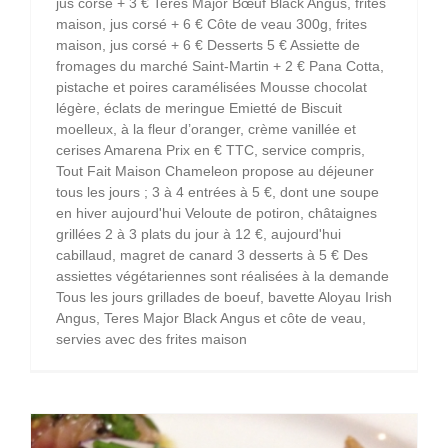
jus corsé + 3 € Teres Major Bœuf Black Angus, frites
maison, jus corsé + 6 € Côte de veau 300g, frites
maison, jus corsé + 6 € Desserts 5 € Assiette de
fromages du marché Saint-Martin + 2 € Pana Cotta,
pistache et poires caramélisées Mousse chocolat
légère, éclats de meringue Emietté de Biscuit
moelleux, à la fleur d’oranger, crème vanillée et
cerises Amarena Prix en € TTC, service compris,
Tout Fait Maison Chameleon propose au déjeuner
tous les jours ; 3 à 4 entrées à 5 €, dont une soupe
en hiver aujourd'hui Veloute de potiron, châtaignes
grillées 2 à 3 plats du jour à 12 €, aujourd'hui
cabillaud, magret de canard 3 desserts à 5 € Des
assiettes végétariennes sont réalisées à la demande
Tous les jours grillades de boeuf, bavette Aloyau Irish
Angus, Teres Major Black Angus et côte de veau,
servies avec des frites maison