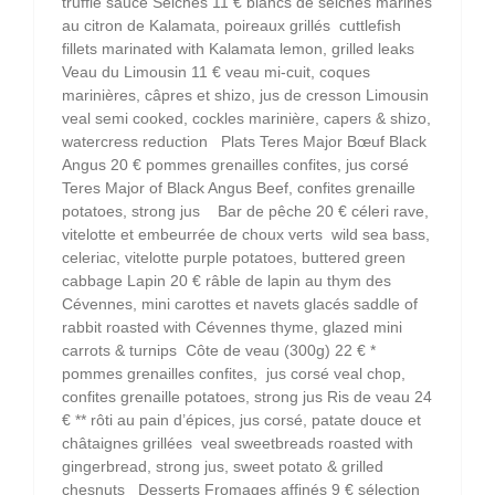
truffle sauce Seiches 11 € blancs de seiches marinés
au citron de Kalamata, poireaux grillés cuttlefish
fillets marinated with Kalamata lemon, grilled leaks
Veau du Limousin 11 € veau mi-cuit, coques
marinières, câpres et shizo, jus de cresson Limousin
veal semi cooked, cockles marinière, capers & shizo,
watercress reduction Plats Teres Major Bœuf Black
Angus 20 € pommes grenailles confites, jus corsé
Teres Major of Black Angus Beef, confites grenaille
potatoes, strong jus Bar de pêche 20 € céleri rave,
vitelotte et embeurrée de choux verts wild sea bass,
celeriac, vitelotte purple potatoes, buttered green
cabbage Lapin 20 € râble de lapin au thym des
Cévennes, mini carottes et navets glacés saddle of
rabbit roasted with Cévennes thyme, glazed mini
carrots & turnips Côte de veau (300g) 22 € *
pommes grenailles confites, jus corsé veal chop,
confites grenaille potatoes, strong jus Ris de veau 24
€ ** rôti au pain d’épices, jus corsé, patate douce et
châtaignes grillées veal sweetbreads roasted with
gingerbread, strong jus, sweet potato & grilled
chesnuts Desserts Fromages affinés 9 € sélection