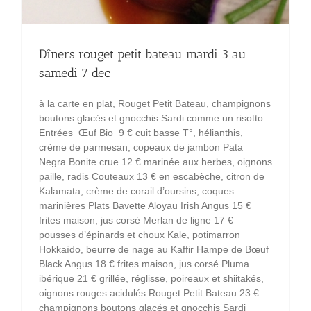
Dîners rouget petit bateau mardi 3 au
samedi 7 dec
à la carte en plat, Rouget Petit Bateau, champignons
boutons glacés et gnocchis Sardi comme un risotto
Entrées Œuf Bio 9 € cuit basse T°, hélianthis,
crème de parmesan, copeaux de jambon Pata
Negra Bonite crue 12 € marinée aux herbes, oignons
paille, radis Couteaux 13 € en escabèche, citron de
Kalamata, crème de corail d’oursins, coques
marinières Plats Bavette Aloyau Irish Angus 15 €
frites maison, jus corsé Merlan de ligne 17 €
pousses d’épinards et choux Kale, potimarron
Hokkaïdo, beurre de nage au Kaffir Hampe de Bœuf
Black Angus 18 € frites maison, jus corsé Pluma
ibérique 21 € grillée, réglisse, poireaux et shiitakés,
oignons rouges acidulés Rouget Petit Bateau 23 €
champignons boutons glacés et gnocchis Sardi