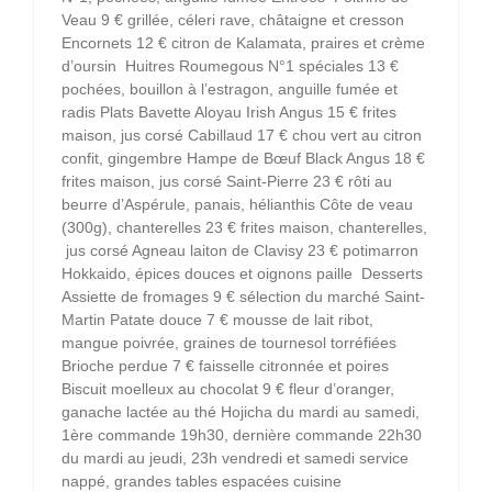
Veau 9 € grillée, céleri rave, châtaigne et cresson
Encornets 12 € citron de Kalamata, praires et crème
d’oursin Huitres Roumegous N°1 spéciales 13 €
pochées, bouillon à l’estragon, anguille fumée et
radis Plats Bavette Aloyau Irish Angus 15 € frites
maison, jus corsé Cabillaud 17 € chou vert au citron
confit, gingembre Hampe de Bœuf Black Angus 18 €
frites maison, jus corsé Saint-Pierre 23 € rôti au
beurre d’Aspérule, panais, hélianthis Côte de veau
(300g), chanterelles 23 € frites maison, chanterelles,
jus corsé Agneau laiton de Clavisy 23 € potimarron
Hokkaido, épices douces et oignons paille Desserts
Assiette de fromages 9 € sélection du marché Saint-
Martin Patate douce 7 € mousse de lait ribot,
mangue poivrée, graines de tournesol torréfiées
Brioche perdue 7 € faisselle citronnée et poires
Biscuit moelleux au chocolat 9 € fleur d’oranger,
ganache lactée au thé Hojicha du mardi au samedi,
1ère commande 19h30, dernière commande 22h30
du mardi au jeudi, 23h vendredi et samedi service
nappé, grandes tables espacées cuisine