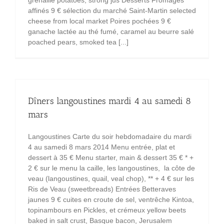
grenaille potatoes, strong jus Desserts Fromages
affinés 9 € sélection du marché Saint-Martin selected
cheese from local market Poires pochées 9 €
ganache lactée au thé fumé, caramel au beurre salé
poached pears, smoked tea [...]
Dîners langoustines mardi 4 au samedi 8
mars
Langoustines Carte du soir hebdomadaire du mardi
4 au samedi 8 mars 2014 Menu entrée, plat et
dessert à 35 € Menu starter, main & dessert 35 € * +
2 € sur le menu la caille, les langoustines, la côte de
veau (langoustines, quail, veal chop), ** + 4 € sur les
Ris de Veau (sweetbreads) Entrées Betteraves
jaunes 9 € cuites en croute de sel, ventrêche Kintoa,
topinambours en Pickles, et crémeux yellow beets
baked in salt crust, Basque bacon, Jerusalem