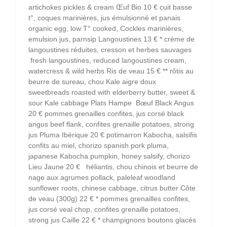
artichokes pickles & cream Œuf Bio 10 € cuit basse
t°, coques marinières, jus émulsionné et panais
organic egg, low T° cooked, Cockles marinières,
emulsion jus, parnsip Langoustines 13 € * crème de
langoustines réduites, cresson et herbes sauvages
fresh langoustines, reduced langoustines cream,
watercress & wild herbs Ris de veau 15 € ** rôtis au
beurre de sureau, chou Kale aigre doux
sweetbreads roasted with elderberry butter, sweet &
sour Kale cabbage Plats Hampe Bœuf Black Angus
20 € pommes grenailles confites, jus corsé black
angus beef flank, confites grenaille potatoes, strong
jus Pluma Ibérique 20 € potimarron Kabocha, salsifis
confits au miel, chorizo spanish pork pluma,
japanese Kabocha pumpkin, honey salsify, chorizo
Lieu Jaune 20 € héliantis, chou chinois et beurre de
nage aux agrumes pollack, paleleaf woodland
sunflower roots, chinese cabbage, citrus butter Côte
de veau (300g) 22 € * pommes grenailles confites,
jus corsé veal chop, confites grenaille potatoes,
strong jus Caille 22 € * champignons boutons glacés