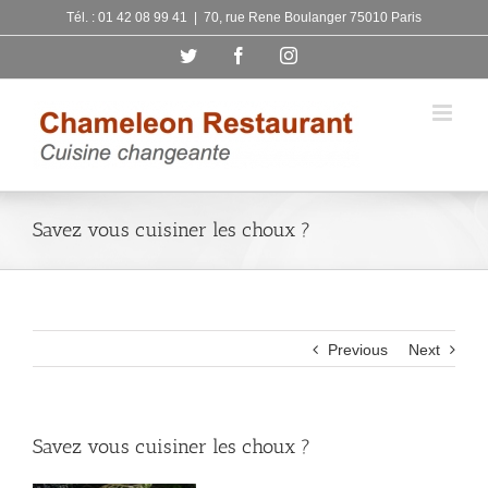
Skip
Tél. : 01 42 08 99 41
|
70, rue Rene Boulanger 75010 Paris
to
Twitter
Facebook
Instagram
content
Savez vous cuisiner les choux ?
Previous
Next
Savez vous cuisiner les choux ?