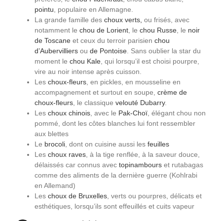
pointu
, populaire en Allemagne.
La grande famille des
choux verts,
ou frisés, avec
notamment le
chou de Lorient
, le
chou Russe
, le
noir
de Toscane
et ceux du terroir parisien
chou
d’Aubervilliers
ou
de Pontoise
. Sans oublier la star du
moment le
chou Kale
, qui lorsqu’il est choisi pourpre,
vire au noir intense après cuisson.
Les
choux-fleurs
, en pickles, en mousseline en
accompagnement et surtout en soupe,
crème de
choux-fleurs
, le classique
velouté Dubarry
.
Les
choux chinois
, avec le
Pak-Choï
, élégant chou non
pommé, dont les côtes blanches lui font ressembler
aux blettes
Le
brocoli
, dont on cuisine aussi les
feuilles
Les
choux raves
, à la tige renflée, à la saveur douce,
délaissés car connus avec
topinambours
et rutabagas
comme des aliments de la dernière guerre (Kohlrabi
en Allemand)
Les
choux de Bruxelles
, verts ou pourpres, délicats et
esthétiques, lorsqu’ils sont effeuillés et cuits vapeur