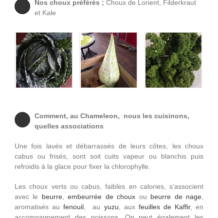
Nos choux préférés ;
Choux de Lorient, Filderkraut
et Kale
Comment, au Chameleon, nous les cuisinons,
quelles associations
Une fois lavés et débarrassés de leurs côtes, les choux
cabus ou frisés, sont soit cuits vapeur ou blanchis puis
refroidis à la glace pour fixer la chlorophylle.
Les choux verts ou cabus, faibles en calories, s’associent
avec le
beurre
,
embeurrée de choux
ou
beurre de nage
,
aromatisés au
fenouil
, au
yuzu
, aux
feuilles de Kaffir
, en
accompagnement des poissons. On peut également les