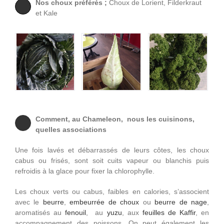
Nos choux préférés ;
Choux de Lorient, Filderkraut
et Kale
Comment, au Chameleon, nous les cuisinons,
quelles associations
Une fois lavés et débarrassés de leurs côtes, les choux
cabus ou frisés, sont soit cuits vapeur ou blanchis puis
refroidis à la glace pour fixer la chlorophylle.
Les choux verts ou cabus, faibles en calories, s’associent
avec le
beurre
,
embeurrée de choux
ou
beurre de nage
,
aromatisés au
fenouil
, au
yuzu
, aux
feuilles de Kaffir
, en
accompagnement des poissons. On peut également les