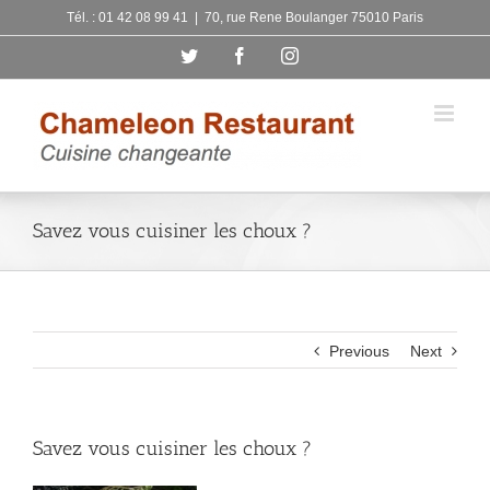
Skip
Tél. : 01 42 08 99 41
|
70, rue Rene Boulanger 75010 Paris
to
Twitter
Facebook
Instagram
content
Savez vous cuisiner les choux ?
Previous
Next
Savez vous cuisiner les choux ?