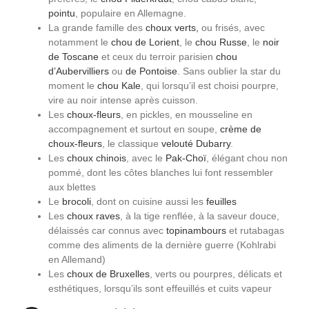
pointu
, populaire en Allemagne.
La grande famille des
choux verts,
ou frisés, avec
notamment le
chou de Lorient
, le
chou Russe
, le
noir
de Toscane
et ceux du terroir parisien
chou
d’Aubervilliers
ou
de Pontoise
. Sans oublier la star du
moment le
chou Kale
, qui lorsqu’il est choisi pourpre,
vire au noir intense après cuisson.
Les
choux-fleurs
, en pickles, en mousseline en
accompagnement et surtout en soupe,
crème de
choux-fleurs
, le classique
velouté Dubarry
.
Les
choux chinois
, avec le
Pak-Choï
, élégant chou non
pommé, dont les côtes blanches lui font ressembler
aux blettes
Le
brocoli
, dont on cuisine aussi les
feuilles
Les
choux raves
, à la tige renflée, à la saveur douce,
délaissés car connus avec
topinambours
et rutabagas
comme des aliments de la dernière guerre (Kohlrabi
en Allemand)
Les
choux de Bruxelles
, verts ou pourpres, délicats et
esthétiques, lorsqu’ils sont effeuillés et cuits vapeur