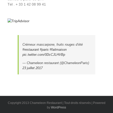
Tél . + 33 1 42 08 99 41
Crémeux mascarpone, fruits rouges d’été
#restaurant
#paris
#faitmaison
pic.twitter.com/0DcCJLHVBp
— Chameleon restaurant (@ChameleonParis)
23 juillet 2017
Copyright 2013 Chameleon Restaurant | Tout droits réservés | Powered
by
WordPress