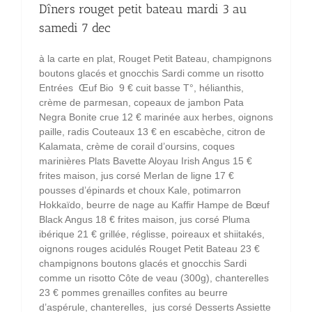
Dîners rouget petit bateau mardi 3 au
samedi 7 dec
à la carte en plat, Rouget Petit Bateau, champignons
boutons glacés et gnocchis Sardi comme un risotto
Entrées Œuf Bio 9 € cuit basse T°, hélianthis,
crème de parmesan, copeaux de jambon Pata
Negra Bonite crue 12 € marinée aux herbes, oignons
paille, radis Couteaux 13 € en escabèche, citron de
Kalamata, crème de corail d’oursins, coques
marinières Plats Bavette Aloyau Irish Angus 15 €
frites maison, jus corsé Merlan de ligne 17 €
pousses d’épinards et choux Kale, potimarron
Hokkaïdo, beurre de nage au Kaffir Hampe de Bœuf
Black Angus 18 € frites maison, jus corsé Pluma
ibérique 21 € grillée, réglisse, poireaux et shiitakés,
oignons rouges acidulés Rouget Petit Bateau 23 €
champignons boutons glacés et gnocchis Sardi
comme un risotto Côte de veau (300g), chanterelles
23 € pommes grenailles confites au beurre
d’aspérule, chanterelles, jus corsé Desserts Assiette