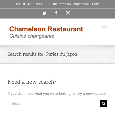
Skip
Tél. : 01 42 08 99 41
|
70, rue Rene Boulanger 75010 Paris
to
Twitter
Facebook
Instagram
content
Search results for: Perles du Japon
Need a new search?
If you didn't find what you were looking for, try a new search!
Search
for: