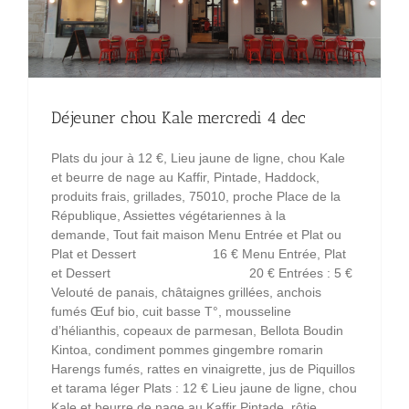
Déjeuner chou Kale mercredi 4 dec
Plats du jour à 12 €, Lieu jaune de ligne, chou Kale
et beurre de nage au Kaffir, Pintade, Haddock,
produits frais, grillades, 75010, proche Place de la
République, Assiettes végétariennes à la
demande, Tout fait maison Menu Entrée et Plat ou
Plat et Dessert 16 € Menu Entrée, Plat
et Dessert 20 € Entrées : 5 €
Velouté de panais, châtaignes grillées, anchois
fumés Œuf bio, cuit basse T°, mousseline
d’hélianthis, copeaux de parmesan, Bellota Boudin
Kintoa, condiment pommes gingembre romarin
Harengs fumés, rattes en vinaigrette, jus de Piquillos
et tarama léger Plats : 12 € Lieu jaune de ligne, chou
Kale et beurre de nage au Kaffir Pintade, rôtie,