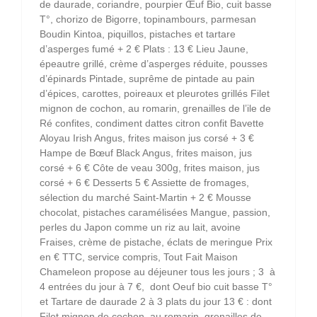
de daurade, coriandre, pourpier Œuf Bio, cuit basse
T°, chorizo de Bigorre, topinambours, parmesan
Boudin Kintoa, piquillos, pistaches et tartare
d’asperges fumé + 2 € Plats : 13 € Lieu Jaune,
épeautre grillé, crème d’asperges réduite, pousses
d’épinards Pintade, suprême de pintade au pain
d’épices, carottes, poireaux et pleurotes grillés Filet
mignon de cochon, au romarin, grenailles de l’ile de
Ré confites, condiment dattes citron confit Bavette
Aloyau Irish Angus, frites maison jus corsé + 3 €
Hampe de Bœuf Black Angus, frites maison, jus
corsé + 6 € Côte de veau 300g, frites maison, jus
corsé + 6 € Desserts 5 € Assiette de fromages,
sélection du marché Saint-Martin + 2 € Mousse
chocolat, pistaches caramélisées Mangue, passion,
perles du Japon comme un riz au lait, avoine
Fraises, crème de pistache, éclats de meringue Prix
en € TTC, service compris, Tout Fait Maison
Chameleon propose au déjeuner tous les jours ; 3 à
4 entrées du jour à 7 €, dont Oeuf bio cuit basse T°
et Tartare de daurade 2 à 3 plats du jour 13 € : dont
Filet mignon de cochon, au romarin, grenailles de