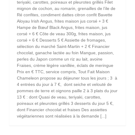
teriyaki, carottes, poireaux et pleurotes grillés Filet
mignon de cochon, au romarin, grenailles de l’ile de
Ré confites, condiment dattes citron confit Bavette
Aloyau Irish Angus, frites maison jus corsé + 3 €
Hampe de Bœuf Black Angus, frites maison, jus
corsé + 6 € Côte de veau 300g, frites maison, jus
corsé + 6 € Desserts 5 € Assiette de fromages,
sélection du marché Saint-Martin + 2 € Financier
chocolat, ganache lactée au foin Mangue, passion,
perles du Japon comme un riz au lait, avoine
Fraises, crème légère vanillée, éclats de meringue
Prix en € TTC, service compris, Tout Fait Maison
Chameleon propose au déjeuner tous les jours ; 3 à
4 entrées du jour à 7 €, dont seiche et velouté de
pommes de terre et oignons paille 2 à 3 plats du jour
13 € : dont Quasi de veau, teriyaki, carottes,
poireaux et pleurotes grillés 3 desserts du jour 5 €,
dont Financier chocolat et fraises Des assiettes
végétariennes sont réalisées à la demande [...]