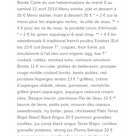
Bonite Carte du soir hebdomadaire du mardi 8 au
samedi 12 avril 2014 Menu entrée, plat et dessert à
35 € Menu starter, main & dessert 35 € * + 2 € sur le
menu pour les asperges vertes, la côte de veau, ** +
4 € pour les ris de veau, la poulette cours d'Armoise
* + 2 € for green asparagus & veal chop, ** + 4 € for
sweetbreads & traditional french poultry Entrées Œuf
bio 10 € cuit basse T°, coques, thon fumé, jus
émulsionné à l’ail des ours organic egg, low T°
cooked, cokles, smoked tuna, ramsons emulsion
Bonite 11 € mi-cuite, pickles de betteraves, pourpier
rouge middle cooked bonito, beets pickles, red
purslane Asperges vertes 13 € * grillées, crème
d’asperges réduite, olives, parmesan, ventrêche
grilled green asparagus, aspargus reduced cream,
olive, Basque bacon, parmesan Ris de Veau 15 € **
beurre de lierre, petits pois, mouron des oiseaux
sweetbreads, ivy butter, peas, chickweed Plats Teres
Major Bœuf Black Angus 20 € pommes grenailles
confites, jus corsé black angus Teres Major, confites
grenaille potatoes, strong jus Pluma Ibérique 20 €