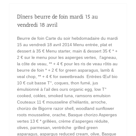
Dîners beurre de foin mardi 15 au
vendredi 18 avril
Beurre de foin Carte du soir hebdomadaire du mardi
15 au vendredi 18 avril 2014 Menu entrée, plat et
dessert à 35 € Menu starter, main & dessert 35 € * +
2 € sur le menu pour les asperges vertes, l'agneau,
la côte de veau, ** + 4 € pour les ris de veau rôtis au
beurre de foin * + 2 € for green asparagus, lamb &
veal chop, ** + 4 € for sweetbreads Entrées Œuf bio
10 € cuit basse T°, coques, thon fumé, jus
émulsionné à l’ail des ours organic egg, low T°
cooked, cokles, smoked tuna, ramsons emulsion
Couteaux 11 € mousseline d’héliantis, arroche,
chorizo de Bigorre razor shell, woodland sunflower
roots mousseline, orache, Basque chorizo Asperges
vertes 13 € * grillées, crème d’asperges réduite,
olives, parmesan, ventrêche grilled green
asparagus, aspargus reduced cream, olive, Basque