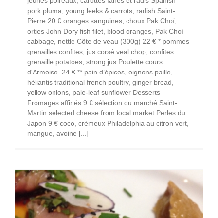
jeunes poireaux, carottes fanes et radis Spanish
pork pluma, young leeks & carrots, radish Saint-
Pierre 20 € oranges sanguines, choux Pak Choï,
orties John Dory fish filet, blood oranges, Pak Choï
cabbage, nettle Côte de veau (300g) 22 € * pommes
grenailles confites, jus corsé veal chop, confites
grenaille potatoes, strong jus Poulette cours
d'Armoise 24 € ** pain d’épices, oignons paille,
héliantis traditional french poultry, ginger bread,
yellow onions, pale-leaf sunflower Desserts
Fromages affinés 9 € sélection du marché Saint-
Martin selected cheese from local market Perles du
Japon 9 € coco, crémeux Philadelphia au citron vert,
mangue, avoine [...]