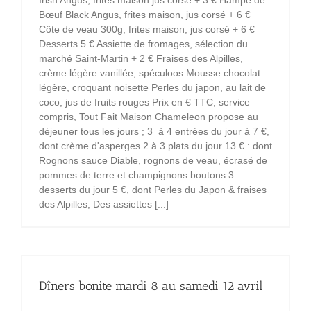
Irish Angus, frites maison jus corsé + 3 € Hampe de
Bœuf Black Angus, frites maison, jus corsé + 6 €
Côte de veau 300g, frites maison, jus corsé + 6 €
Desserts 5 € Assiette de fromages, sélection du
marché Saint-Martin + 2 € Fraises des Alpilles,
crème légère vanillée, spéculoos Mousse chocolat
légère, croquant noisette Perles du japon, au lait de
coco, jus de fruits rouges Prix en € TTC, service
compris, Tout Fait Maison Chameleon propose au
déjeuner tous les jours ; 3 à 4 entrées du jour à 7 €,
dont crème d'asperges 2 à 3 plats du jour 13 € : dont
Rognons sauce Diable, rognons de veau, écrasé de
pommes de terre et champignons boutons 3
desserts du jour 5 €, dont Perles du Japon & fraises
des Alpilles, Des assiettes [...]
Dîners bonite mardi 8 au samedi 12 avril