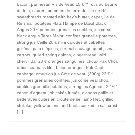
bacon, parmesan Ris de Veau 15 € ** rôtis au beurre
de foin, câpres, pommes de terre de l’Ile de Ré
sweetbreads roasted with hay’s butter, caper, Ile de
Ré small potatoes Plats Hampe de Bœuf Black
Angus 20 € pommes grenailles confites, jus corsé
black angus Teres Major, confites grenaille potatoes,
strong jus Caille 20 € mini carottes et cébettes
grillées, pain d’épices, cerfeuil sauvage quail , small
carrots, grilled spring onions, gingerbread, wild
chervil Bar 20 € oranges sanguines, choux Pak Choï,
orties sea bass filet, blood oranges, Pak Choï
cabbage, emulsion jus Côte de veau (300g) 22 € *
pommes grenailles confites, jus corsé veal chop,
confites grenaille potatoes, strong jus Agneau 22 € *
canon d’agneau, shiitakés fumés, oignons paille et
betteraves cuites en croute de sel lamb filet, grilled
shiitake, yellow onions and beets cocked in salt crust
[...]